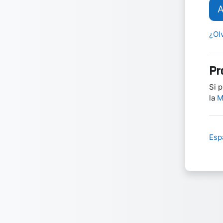
A
¿Ol
Pr
Si 
la
M
Espa